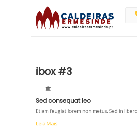
Skip
to
content
ibox #3
Sed consequat leo
Etiam feugiat lorem non metus. Sed in libero
Leia Mais