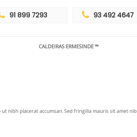
91 899 7293
93 492 4647
CALDEIRAS ERMESINDE ™
 ut nibh placerat accumsan. Sed fringilla mauris sit amet nib